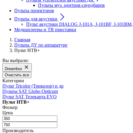
Пульты муз. центров-саундбаров
Пульты проекторов
Пульты для акустики
Пульт акустики DIALOG J-101A, J-101BF, J-101BM,
Медиаплееры и ТВ приставки
Главная
Пульты ДУ по аппаратуре
Пульт НТВ+
Вы выбрали:
Dreambox
Очистить все
Категории
Пульт Tricolor (Триколор) и др
Пульты SAT Globo Opticum
Пульт SAT Телекарта EVO
Пульт НТВ+
Фильтр
Цена
Производитель