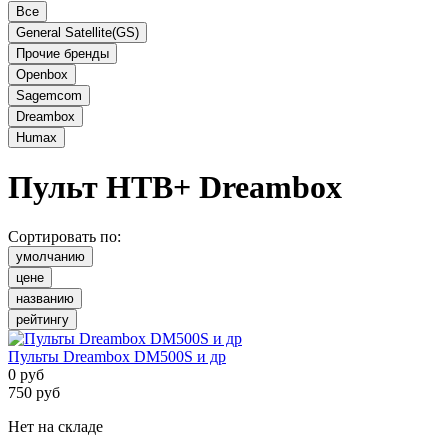
Все
General Satellite(GS)
Прочие бренды
Openbox
Sagemcom
Dreambox
Humax
Пульт НТВ+
Dreambox
Сортировать по:
умолчанию
цене
названию
рейтингу
Пульты Dreambox DM500S и др
0
руб
750
руб
Нет на складе