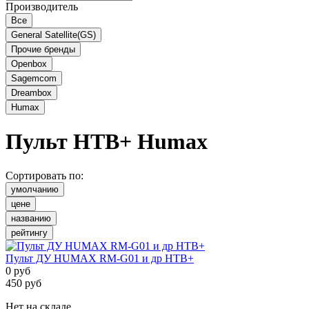
Производитель
Все
General Satellite(GS)
Прочие бренды
Openbox
Sagemcom
Dreambox
Humax
Пульт НТВ+
Humax
Сортировать по:
умолчанию
цене
названию
рейтингу
Пульт ДУ HUMAX RM-G01 и др НТВ+
0
руб
450
руб
Нет на складе