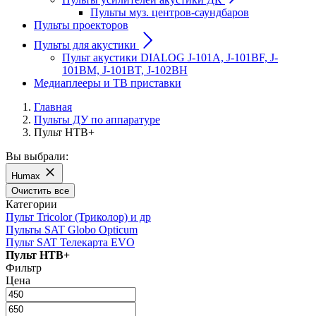
Пульты муз. центров-саундбаров
Пульты проекторов
Пульты для акустики
Пульт акустики DIALOG J-101A, J-101BF, J-
101BM, J-101BT, J-102BH
Медиаплееры и ТВ приставки
Главная
Пульты ДУ по аппаратуре
Пульт НТВ+
Вы выбрали:
Humax
Очистить все
Категории
Пульт Tricolor (Триколор) и др
Пульты SAT Globo Opticum
Пульт SAT Телекарта EVO
Пульт НТВ+
Фильтр
Цена