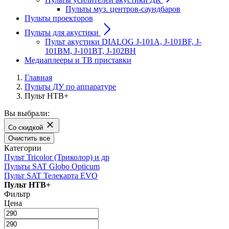
Пульты муз. центров-саундбаров
Пульты проекторов
Пульты для акустики
Пульт акустики DIALOG J-101A, J-101BF, J-
101BM, J-101BT, J-102BH
Медиаплееры и ТВ приставки
Главная
Пульты ДУ по аппаратуре
Пульт НТВ+
Вы выбрали:
Со скидкой
Очистить все
Категории
Пульт Tricolor (Триколор) и др
Пульты SAT Globo Opticum
Пульт SAT Телекарта EVO
Пульт НТВ+
Фильтр
Цена