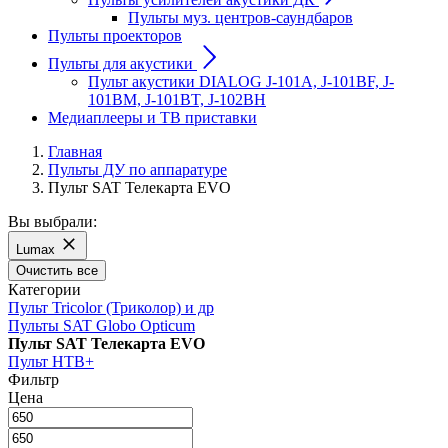
Пульты муз. центров-саундбаров
Пульты проекторов
Пульты для акустики
Пульт акустики DIALOG J-101A, J-101BF, J-
101BM, J-101BT, J-102BH
Медиаплееры и ТВ приставки
Главная
Пульты ДУ по аппаратуре
Пульт SAT Телекарта EVO
Вы выбрали:
Lumax
Очистить все
Категории
Пульт Tricolor (Триколор) и др
Пульты SAT Globo Opticum
Пульт SAT Телекарта EVO
Пульт НТВ+
Фильтр
Цена