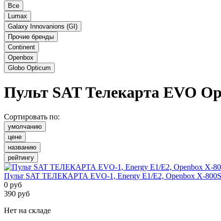
Все
Lumax
Galaxy Innovanions (GI)
Прочие бренды
Continent
Openbox
Globo Opticum
Пульт SAT Телекарта EVO
Op
Сортировать по:
умолчанию
цене
названию
рейтингу
Пульт SAT ТЕЛЕКАРТА EVO-1, Energy E1/E2, Openbox X-800S
0
руб
390
руб
Нет на складе