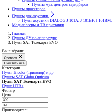
Пульты муз. центров-саундбаров
Пульты проекторов
Пульты для акустики
Пульт акустики DIALOG J-101A, J-101BF, J-101BM,
Медиаплееры и ТВ приставки
Главная
Пульты ДУ по аппаратуре
Пульт SAT Телекарта EVO
Вы выбрали:
Openbox
Очистить все
Категории
Пульт Tricolor (Триколор) и др
Пульты SAT Globo Opticum
Пульт SAT Телекарта EVO
Пульт НТВ+
Фильтр
Цена
Производитель