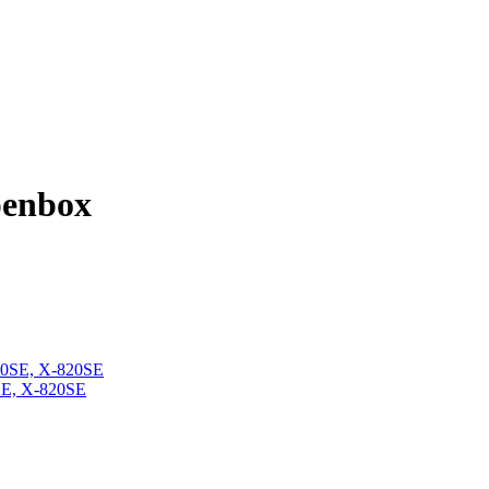
enbox
E, X-820SE