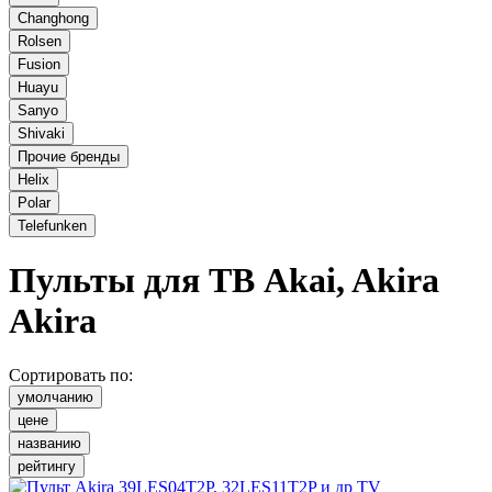
Changhong
Rolsen
Fusion
Huayu
Sanyo
Shivaki
Прочие бренды
Helix
Polar
Telefunken
Пульты для ТВ Akai, Akira
Akira
Сортировать по:
умолчанию
цене
названию
рейтингу