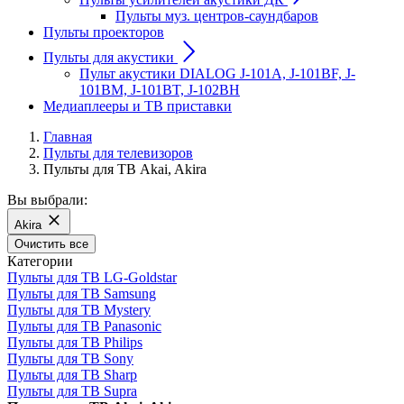
Пульты муз. центров-саундбаров
Пульты проекторов
Пульты для акустики
Пульт акустики DIALOG J-101A, J-101BF, J-
101BM, J-101BT, J-102BH
Медиаплееры и ТВ приставки
Главная
Пульты для телевизоров
Пульты для ТВ Akai, Akira
Вы выбрали:
Akira
Очистить все
Категории
Пульты для ТВ LG-Goldstar
Пульты для ТВ Samsung
Пульты для ТВ Mystery
Пульты для ТВ Panasonic
Пульты для ТВ Philips
Пульты для ТВ Sony
Пульты для ТВ Sharp
Пульты для ТВ Supra