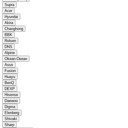
Supra
Acer
Hyundai
Akira
Changhong
BBK
Rolsen
DNS
Alpine
Okean-Океан
Asus
Fusion
Huayu
BenQ
DEXP
Hisense
Daewoo
Digma
Elenberg
Shivaki
Sharp