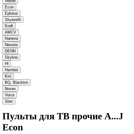
Vestel
Econ
Eplutus
Skyworth
Kraft
AMCV
Hartens
Nesons
DENN
Skyline
HI
Hamber
Kivi
BQ, Blackton
Novex
Voice
Sber
Пульты для ТВ прочие A...J
Econ