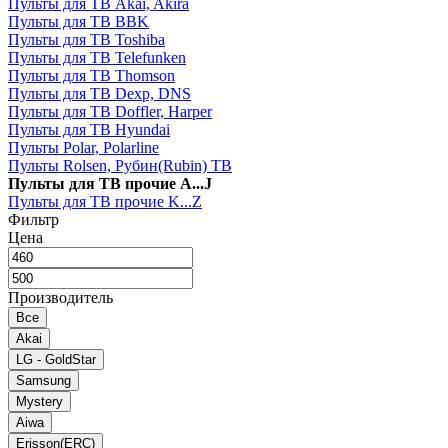
Пульты для ТВ Akai, Akira
Пульты для ТВ BBK
Пульты для ТВ Toshiba
Пульты для ТВ Telefunken
Пульты для ТВ Thomson
Пульты для ТВ Dexp, DNS
Пульты для ТВ Doffler, Harper
Пульты для ТВ Hyundai
Пульты Polar, Polarline
Пульты Rolsen, Рубин(Rubin) ТВ
Пульты для ТВ прочие A...J
Пульты для ТВ прочие K...Z
Фильтр
Цена
Производитель
Все
Akai
LG - GoldStar
Samsung
Mystery
Aiwa
Erisson(ERC)