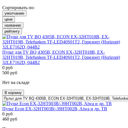
Сортировать по:
умолчанию
цене
названию
рейтингу
Пульт для TV BQ 4305B, ECON EX-32HT018B, EX-
32HT019B, Telefunken TF-LED40S01T2, Горизонт (Horizont)
32LE7162D, 044B2
0
руб
500
руб
Нет на складе
В корзину
Пульт Econ EX-32HT003B/-39HT002B, Aiwa и др. ТВ
0
руб
460
руб