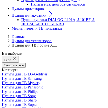
Пульты муз. центров-саундбаров
Пульты проекторов
Пульты для акустики
Пульт акустики DIALOG J-101A, J-101BF, J-
101BM, J-101BT, J-102BH
Медиаплееры и ТВ приставки
Главная
Пульты для телевизоров
Пульты для ТВ прочие A...J
Вы выбрали:
Econ
Очистить все
Категории
Пульты для ТВ LG-Goldstar
Пульты для ТВ Samsung
Пульты для ТВ Mystery
Пульты для ТВ Panasonic
Пульты для ТВ Philips
Пульты для ТВ Sony
Пульты для ТВ Sharp
Пульты для ТВ Supra