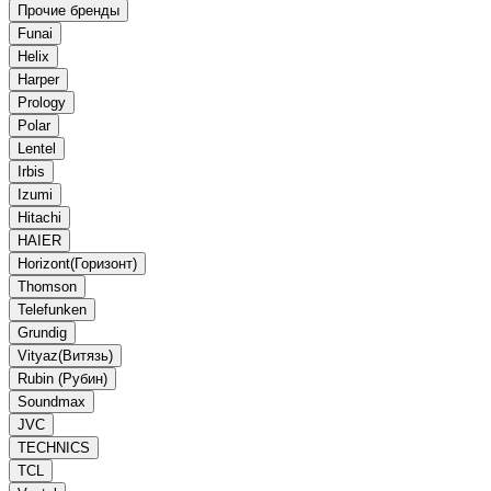
Прочие бренды
Funai
Helix
Harper
Prology
Polar
Lentel
Irbis
Izumi
Hitachi
HAIER
Horizont(Горизонт)
Thomson
Telefunken
Grundig
Vityaz(Витязь)
Rubin (Рубин)
Soundmax
JVC
TECHNICS
TCL