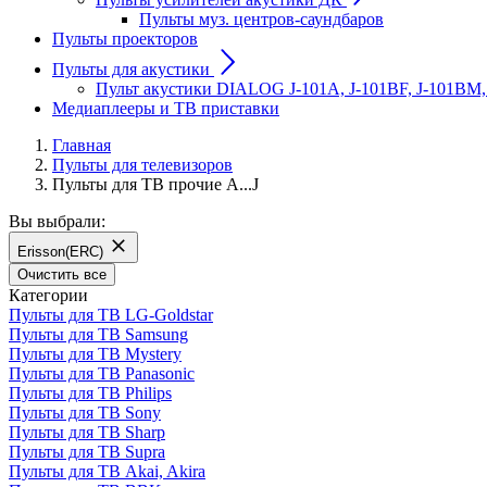
Пульты муз. центров-саундбаров
Пульты проекторов
Пульты для акустики
Пульт акустики DIALOG J-101A, J-101BF, J-101BM,
Медиаплееры и ТВ приставки
Главная
Пульты для телевизоров
Пульты для ТВ прочие A...J
Вы выбрали:
Erisson(ERC)
Очистить все
Категории
Пульты для ТВ LG-Goldstar
Пульты для ТВ Samsung
Пульты для ТВ Mystery
Пульты для ТВ Panasonic
Пульты для ТВ Philips
Пульты для ТВ Sony
Пульты для ТВ Sharp
Пульты для ТВ Supra
Пульты для ТВ Akai, Akira