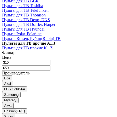
Пульты для ТВ BBK
Пульты для ТВ Toshiba
Пульты для ТВ Telefunken
Пульты для ТВ Thomson
Пульты для ТВ Dexp, DNS
Пульты для ТВ Doffler, Harper
Пульты для ТВ Hyundai
Пульты Polar, Polarline
Пульты Rolsen, Рубин(Rubin) ТВ
Пульты для ТВ прочие A...J
Пульты для ТВ прочие K...Z
Фильтр
Цена
Производитель
Все
Akai
LG - GoldStar
Samsung
Mystery
Aiwa
Erisson(ERC)
Supra