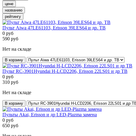
цене
названию
рейтингу
Пульт Aiwa 47LE61103, Erisson 39LES64 и др. ТВ
0
руб
590
руб
Нет на складе
В корзину
Пульт RC-3901Hyundai H-LCD2206, Erisson 22LS01 и др ТВ
0
руб
310
руб
Нет на складе
В корзину
Пульты Akai, Erisson и др LED-Plazma замена
0
руб
650
руб
Нет на складе