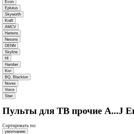
Econ
Eplutus
Skyworth
Kraft
AMCV
Hartens
Nesons
DENN
Skyline
HI
Hamber
Kivi
BQ, Blackton
Novex
Voice
Sber
Пульты для ТВ прочие A...J
Er
Сортировать по:
умолчанию