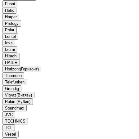
Funai
Helix
Harper
Prology
Polar
Lentel
Irbis
Izumi
Hitachi
HAIER
Horizont(Горизонт)
Thomson
Telefunken
Grundig
Vityaz(Витязь)
Rubin (Рубин)
Soundmax
JVC
TECHNICS
TCL
Vestel