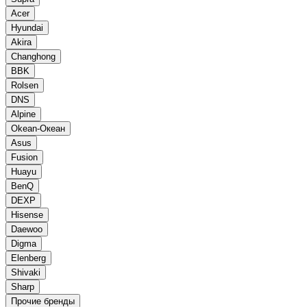
Acer
Hyundai
Akira
Changhong
BBK
Rolsen
DNS
Alpine
Okean-Океан
Asus
Fusion
Huayu
BenQ
DEXP
Hisense
Daewoo
Digma
Elenberg
Shivaki
Sharp
Прочие бренды