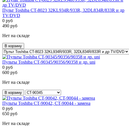
Пульт Toshiba CT-8023 32KL934R/933R, 32DL834R/833R и др
TV/DVD
0
руб
490
руб
Нет на складе
В корзину
Пульты Toshiba CT-90345/90356/90358 и др. uni
0
руб
600
руб
Нет на складе
В корзину
Пульты Toshiba CT-90042, CT-90044 - замена
0
руб
650
руб
Нет на складе