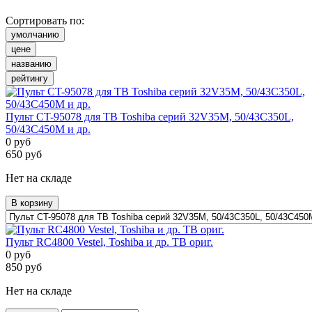
Сортировать по:
умолчанию
цене
названию
рейтингу
Пульт CT-95078 для ТВ Toshiba серий 32V35M, 50/43C350L,
50/43C450M и др.
0
руб
650
руб
Нет на складе
В корзину
Пульт RC4800 Vestel, Toshiba и др. ТВ ориг.
0
руб
850
руб
Нет на складе