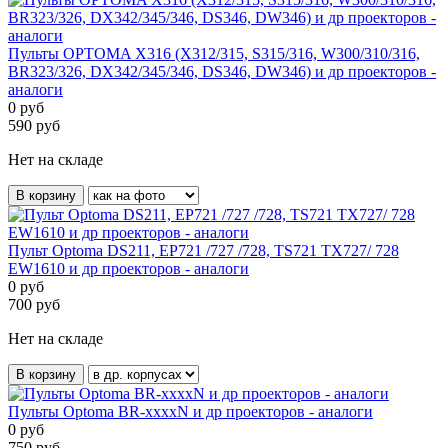
Пульты OPTOMA X316 (X312/315, S315/316, W300/310/316,
BR323/326, DX342/345/346, DS346, DW346) и др проекторов -
аналоги
0
руб
590
руб
Нет на складе
В корзину
Пульт Optoma DS211, EP721 /727 /728, TS721 TX727/ 728
EW1610 и др проекторов - аналоги
0
руб
700
руб
Нет на складе
В корзину
Пульты Optoma BR-xxxxN и др проекторов - аналоги
0
руб
750
руб