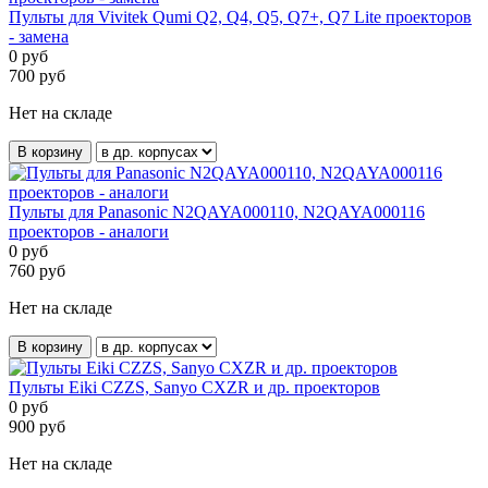
Пульты для Vivitek Qumi Q2, Q4, Q5, Q7+, Q7 Lite проекторов
- замена
0
руб
700
руб
Нет на складе
В корзину
Пульты для Panasonic N2QAYA000110, N2QAYA000116
проекторов - аналоги
0
руб
760
руб
Нет на складе
В корзину
Пульты Eiki CZZS, Sanyo CXZR и др. проекторов
0
руб
900
руб
Нет на складе