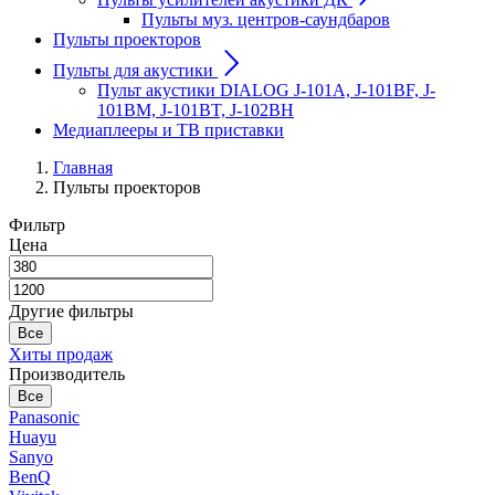
Пульты муз. центров-саундбаров
Пульты проекторов
Пульты для акустики
Пульт акустики DIALOG J-101A, J-101BF, J-
101BM, J-101BT, J-102BH
Медиаплееры и ТВ приставки
Главная
Пульты проекторов
Фильтр
Цена
Другие фильтры
Все
Хиты продаж
Производитель
Все
Panasonic
Huayu
Sanyo
BenQ