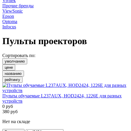
Vivitek
Прочие бренды
ViewSonic
Epson
Optoma
Infocus
Пульты проекторов
Сортировать по:
умолчанию
цене
названию
рейтингу
Пульты обучаемые L237AUX, HOD2424, 1226E для разных
устройств
0
руб
380
руб
Нет на складе