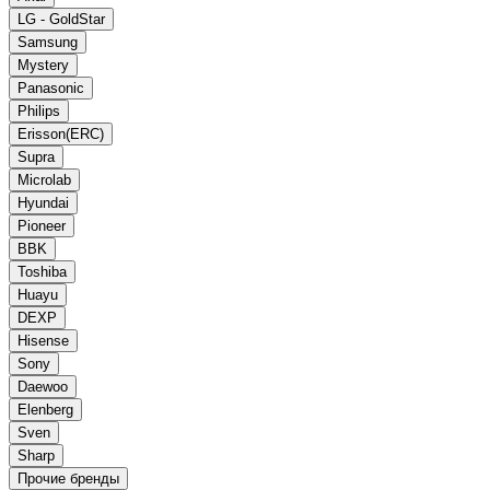
LG - GoldStar
Samsung
Mystery
Panasonic
Philips
Erisson(ERC)
Supra
Microlab
Hyundai
Pioneer
BBK
Toshiba
Huayu
DEXP
Hisense
Sony
Daewoo
Elenberg
Sven
Sharp
Прочие бренды