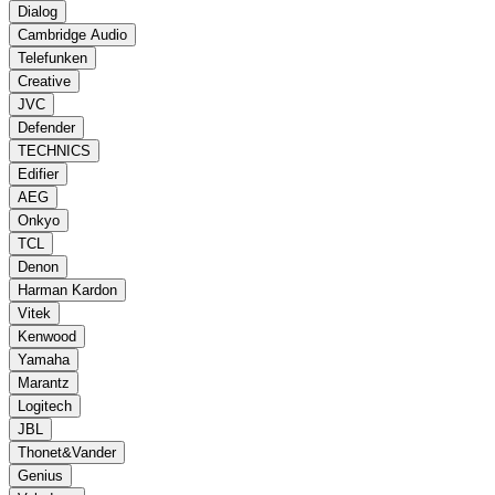
Dialog
Cambridge Audio
Telefunken
Creative
JVC
Defender
TECHNICS
Edifier
AEG
Onkyo
TCL
Denon
Harman Kardon
Vitek
Kenwood
Yamaha
Marantz
Logitech
JBL
Thonet&Vander
Genius