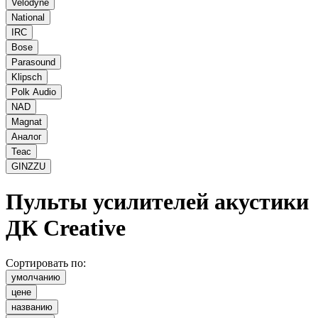
Velodyne
National
IRC
Bose
Parasound
Klipsch
Polk Audio
NAD
Magnat
Аналог
Teac
GINZZU
Пульты усилителей акустики
ДК
Creative
Сортировать по:
умолчанию
цене
названию