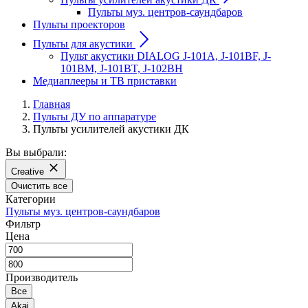
Пульты муз. центров-саундбаров
Пульты проекторов
Пульты для акустики
Пульт акустики DIALOG J-101A, J-101BF, J-
101BM, J-101BT, J-102BH
Медиаплееры и ТВ приставки
Главная
Пульты ДУ по аппаратуре
Пульты усилителей акустики ДК
Вы выбрали:
Creative
Очистить все
Категории
Пульты муз. центров-саундбаров
Фильтр
Цена
Производитель
Все
Akai