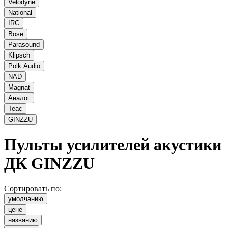
Velodyne
National
IRC
Bose
Parasound
Klipsch
Polk Audio
NAD
Magnat
Аналог
Teac
GINZZU
Пульты усилителей акустики
ДК
GINZZU
Сортировать по:
умолчанию
цене
названию