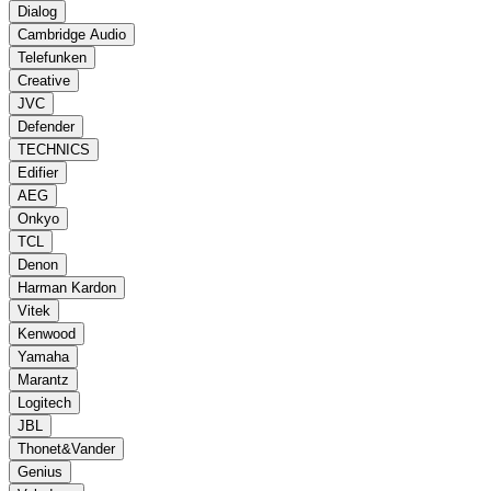
Dialog
Cambridge Audio
Telefunken
Creative
JVC
Defender
TECHNICS
Edifier
AEG
Onkyo
TCL
Denon
Harman Kardon
Vitek
Kenwood
Yamaha
Marantz
Logitech
JBL
Thonet&Vander
Genius