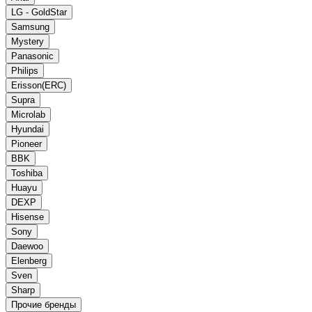
LG - GoldStar
Samsung
Mystery
Panasonic
Philips
Erisson(ERC)
Supra
Microlab
Hyundai
Pioneer
BBK
Toshiba
Huayu
DEXP
Hisense
Sony
Daewoo
Elenberg
Sven
Sharp
Прочие бренды