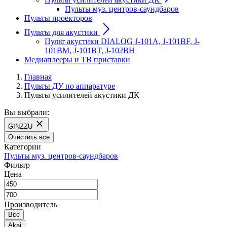
Пульты муз. центров-саундбаров
Пульты проекторов
Пульты для акустики
Пульт акустики DIALOG J-101A, J-101BF, J-
101BM, J-101BT, J-102BH
Медиаплееры и ТВ приставки
Главная
Пульты ДУ по аппаратуре
Пульты усилителей акустики ДК
Вы выбрали:
GINZZU
Очистить все
Категории
Пульты муз. центров-саундбаров
Фильтр
Цена
Производитель
Все
Akai