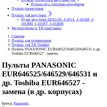
Пульты муз. центров-саундбаров
Пульты проекторов
Пульты для акустики
Пульт акустики DIALOG J-101A, J-101BF, J-
101BM, J-101BT, J-102BH
Медиаплееры и ТВ приставки
Главная
Пульты для телевизоров
Пульты для ТВ Toshiba
Пульты PANASONIC EUR646525/646529/646531 и др.
Toshiba EUR646527 - замена
Пульты PANASONIC
EUR646525/646529/646531 и
др. Toshiba EUR646527 -
замена (в др. корпусах)
Бренд:
Panasonic