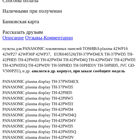
Способы оплаты
Наличными при получении
Банковская карта
Рассказать друзьям
Описание
Отзывы-Комментарии
пульты для PANASONIC плазменных панелей TOSHIBA plazma 42WP16
42WP27 42WP36P 42WP37,
EUR646526(TH-37PWD4EX TH-37PWD5 TH-
42PHD5 TH-42PWD3 TH-42PWD4 TH-42PWD4Q TH-42PWD4V TH-42PWD5
TH-42PWD5Q TH-42PWDV TH-50PHD3 TH-50PHD3V TH-50PHD5, JVC GD-
V500PZU),
и др.
аналоги
в др. корпусе, при заказе сообщите модель
PANASONIC plasma display TH-37PWD4EX
PANASONIC plasma display TH-37PWD5
PANASONIC plasma display TH-42PHD5
PANASONIC plasma display TH-42PHW5
PANASONIC plasma display TH-42PWD3
PANASONIC plasma display TH-42PWD4
PANASONIC plasma display TH-42PWD4Q
PANASONIC plasma display TH-42PWD4V
PANASONIC plasma display TH-42PWD5
PANASONIC plasma display TH-42PWD5Q
PANASONIC plasma display TH-42PWDV