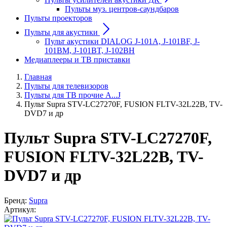
Пульты муз. центров-саундбаров
Пульты проекторов
Пульты для акустики
Пульт акустики DIALOG J-101A, J-101BF, J-
101BM, J-101BT, J-102BH
Медиаплееры и ТВ приставки
Главная
Пульты для телевизоров
Пульты для ТВ прочие A...J
Пульт Supra STV-LC27270F, FUSION FLTV-32L22B, TV-
DVD7 и др
Пульт Supra STV-LC27270F,
FUSION FLTV-32L22B, TV-
DVD7 и др
Бренд:
Supra
Артикул: