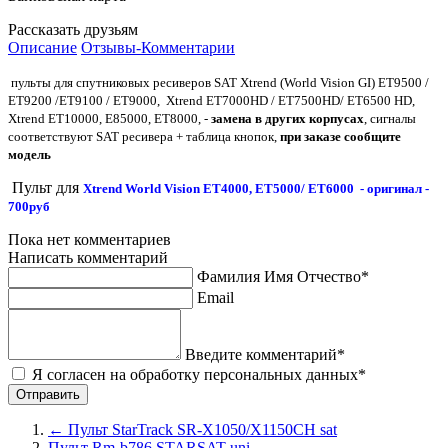
Рассказать друзьям
Описание
Отзывы-Комментарии
пульты для спутниковых ресиверов SAT Xtrend (World Vision GI) ET9500 /
ET9200 /ET9100 / ET9000, Xtrend ET7000HD / ET7500HD/ ET6500 HD,
Xtrend ET10000, E85000, ET8000, -
замена в других корпусах
, сигналы
соответствуют SAT ресивера + таблица кнопок,
при заказе сообщите
модель
Пульт для
Xtrend World Vision ET4000, ET5000/ ET6000 - оригинал -
700руб
Пока нет комментариев
Написать комментарий
Фамилия Имя Отчество*
Email
Введите комментарий*
Я согласен на обработку персональных данных*
←
Пульт StarTrack SR-X1050/X1150CH sat
Пульт Rm-b786 STARSAT uni
→