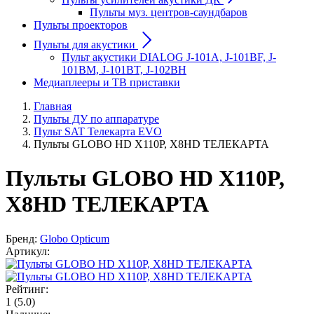
Пульты муз. центров-саундбаров
Пульты проекторов
Пульты для акустики
Пульт акустики DIALOG J-101A, J-101BF, J-
101BM, J-101BT, J-102BH
Медиаплееры и ТВ приставки
Главная
Пульты ДУ по аппаратуре
Пульт SAT Телекарта EVO
Пульты GLOBO HD X110P, X8HD ТЕЛЕКАРТА
Пульты GLOBO HD X110P,
X8HD ТЕЛЕКАРТА
Бренд:
Globo Opticum
Артикул:
Рейтинг:
1
(5.0)