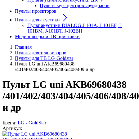
Пульты муз. центров-саундбаров
Пульты проекторов
Пульты для акустики
Пульт акустики DIALOG J-101A, J-101BF, J-
101BM, J-101BT, J-102BH
Медиаплееры и ТВ приставки
Главная
Пульты для телевизоров
Пульты для ТВ LG-Goldstar
Пульт LG uni AKB69680438
/401/402/403/404/405/406/408/409 и др
Пульт LG uni AKB69680438
/401/402/403/404/405/406/408/4
и др
Бренд:
LG - GoldStar
Артикул: