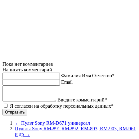
29C3D KV-29C3K KV-29C3R KV-29F1R KV-29F2 KV-29F3R KV-29K1A KV-29K1B KV-29K1D KV-29K1R KV-32WF3A KV-
32WF3B,D KV-32WS2B KV-32WS2D KV-32WS2U KV-32WS4D KV-32WS4R KV-32WX10B KP-48PS1K KP-53PS1 KV-
28C60Z KV-28DS60U KV-28DS65U KV-28FC60 KV-29FC60 KV-29FQ61PS KV-29FQ65 KV-29FQ75K KV-29FS60 KV-29FX60
KV-32C60Z KV-32DS60U KV-32DS65U KV-32FC60 KV-32FC60Z KV-32FD1 KV-32FS60 KV-34FQ75K KV-36FS70K KV-
36PS70 KV-48PS1 KV-53PS1 KV-61PS1 SU-29FC1 SU-29FX1 KP-41DS1 KV-1484MT KV-1984MT KV-2184MT KV-
2192M3 KV-2194MT KV-2195M3 KV-2551 KV-2584MT KV-2585T KV-2964MT KV-G14MD1 KV-G14P1 KV-G14P11 KV-
G21C1 KV-G21T1 KV-G25M1 KV-G25M11 KV-M2530 KV-M2531 KV-M2550 KV-T25L1 KV-T25MF1 KV-T25MN1 KV-
T25MN11 KV-T25SF1 KV-T25SF11 KV-T29CF1 KV-T29CF1 KV-25FQ75K KV-28FQ75 KV-29FQ65K KV-29FQ75K KV-
29FQ76K KV-32FQ75 KV-34FQ75 KV-14V5 KV-14V6A KV-14V6B KV-14V6D KV-14V6E KV-14VSA KV-14VSB KV-
14VSD KV-14VSE KV-14VSK KV-21V5A KV-21V5B KV-21V5D KV-21V5E KV-21V6A KV-21V6B KV-21V6D KV-21V6
Пока нет комментариев
Написать комментарий
Фамилия Имя Отчество*
Email
Введите комментарий*
Я согласен на обработку персональных данных*
←
Пульт Sony RM-D671 универсал
Пульты Sony RM-891,RM-892, RM-893, RM-903, RM-961
и др
→