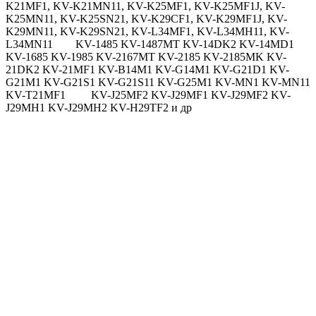
K21MF1, KV-K21MN11, KV-K25MF1, KV-K25MF1J, KV-
K25MN11, KV-K25SN21, KV-K29CF1, KV-K29MF1J, KV-
K29MN11, KV-K29SN21, KV-L34MF1, KV-L34MH11, KV-
L34MN11 KV-1485 KV-1487MT KV-14DK2 KV-14MD1
KV-1685 KV-1985 KV-2167MT KV-2185 KV-2185MK KV-
21DK2 KV-21MF1 KV-B14M1 KV-G14M1 KV-G21D1 KV-
G21M1 KV-G21S1 KV-G21S11 KV-G25M1 KV-MN1 KV-MN11
KV-T21MF1 KV-J25MF2 KV-J29MF1 KV-J29MF2 KV-
J29MH1 KV-J29MH2 KV-H29TF2 и др
RM-c802 RM-c803 RM-830 RM-831 RM-836 RM-832 RM-842 RM-862 RM-870 RM-873 RM-946 RM-C813
KP-46S4K KV-2591KR KV-25E1K KV-25E1R KV-A2131D KV-A2531 KV-A2541D KV-A2541K KV-A2542U KV-A2543E KV-
A2931D KV-A2941D KV-A2941K KV-B2521D KV-B2921D KV-E2541D KV-E2551K KV-E2951K KV-E2941D KV-E2941K
KV-E2951K KV-E2961K KV-G2915D KV-S2942U KV-S2943E KV-S2951K KV-S3431K KV-X2171D KV-X2172U KV-X2173E
KV-X2571D KV-X2571K KV-X2971D KV-X2971K KV-X2972U KV-X2973E KV-X2991D KV-H2521D KV-H2523E KV-
H2921D KV-S2911D KV-X2160B KV-X2161A KV-X2162L KV-X2163E KV-X2560B KV-X2561B KV-X2561D KV-X2562U
KV-X2563E KV-X2960B KV-X2961A KV-X2961D KV-X2962U KV-X2963E KV-E2541D KV-E2541K KV-14T1 KV-
16WS1A KV-16WT1 KV-16WT1R KV-20WS1R KV-21C1 KV-21C4 KV-21M1 KV-21M1К KV-21M3 KV-21M3K KV-21R1A
KV-21R1D KV-21R1E KV-21T1 KV-21T1R KV-21T3 KV-21T3R KV-21X1K KV-21X4K KV-25R1A KV-25R1D KV-25R1E KV-
25R1K KV-25R1R KV-B2531D KV-B2931D KV-C2173E KV-C2581D KV-C2901D KV-C2981D KV-C2991D KV-M1440D KV-
M1441D KV-M1441K KV-M1450А KV-M1451А KV-M2170K KV-M2171KR KV-M2180К KV-M2181KR KV-X2100B KV-
X2101D KV-X2103E KV-X2181D KV-X2501D KV-X2581D KV-X2900B KV-X2901D KV-X2902L KV-X2903E KV-X2981D
KV-X2982U KV-X2983B KP-S4613 KV-E3431A KV-E3433E KV-S2912U KV-S2913E KV-S3411A KV-S3412U KV-S3413E
KV-S2921B KL-40WA1K KP-41S4 KP-41S5R KV-25C3D KV-25K1A,B,D,R KV-25X3A KV-25X3D KV-28K1D KV-
28WF3A,B,D KV-28WS2B KV-28WS4A KV-28WS4B KV-28WS4D KV-28WS4R KV-28WX10B KV-28WX2D KV-29C2A KV-