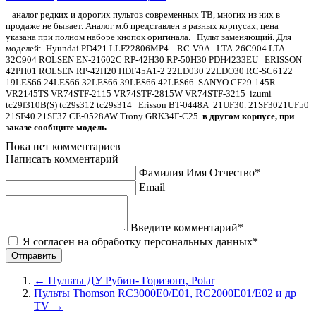
аналог редких и дорогих пультов современных ТВ, многих из них в
продаже не бывает. Аналог м.б представлен в разных корпусах, цена
указана при полном наборе кнопок оригинала. Пульт заменяющий. Для
моделей: Hyundai PD421 LLF22806MP4 RC-V9A LTA-26C904 LTA-
32C904 ROLSEN EN-21602C RP-42H30 RP-50H30 PDH4233EU ERISSON
42PH01 ROLSEN RP-42H20 HDF45A1-2 22LD030 22LDO30 RC-SC6122
19LES66 24LES66 32LES66 39LES66 42LES66 SANYO CF29-145R
VR2145TS VR74STF-2115 VR74STF-2815W VR74STF-3215 izumi
tc29f310B(S) tc29s312 tc29s314 Erisson BT-0448A 21UF30. 21SF3021UF50
21SF40 21SF37 CE-0528AW Trony GRK34F-C25
в другом корпусе, п
ри
заказе сообщите модель
Пока нет комментариев
Написать комментарий
Фамилия Имя Отчество*
Email
Введите комментарий*
Я согласен на обработку персональных данных*
←
Пульты ДУ Рубин- Горизонт, Polar
Пульты Thomson RC3000E0/E01, RC2000E01/E02 и др
TV
→