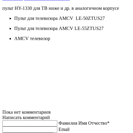
пульт
HY-1330 для ТВ ниже и др.
в аналогичном корпусе
Пульт для телевизора AMCV LE-50ZTUS27
Пульт для телевизора AMCV LE-55ZTUS27
AMCV телевизор
.
55 PW8 G CT-9817 CT-90170CTV+V) 3327 DF 2312-0015 59PW8 CT-9854 CT-90189 3327 DT 2312-0026 7014-8132
CT-9858 CT-90212 3329DD 2312-0032 7014-8161 CT-9859 CT-9391 3357DD 2312-0033 7053DD CT-9863 CT-9434
3357DF 2312-0100 7063DD CT-9867 CT-9493 3373 DG 2312-02677073 DD CT-9868 CT-9498 3377 2312-0268 7076 DD
CT-9869 CT-9511 3378 DG 2312-0324 7079 DF CT-9880 CT-9517 3388 DG 2312-0340 7083DD CT-9881 CT-9554 3398
DG 2312-0391 96 490 E CT-9900 CT-9558 3409 DB 2312-0933 BZ-614112 CT-9901 CT-9559 3409 DFT 2312- 0934 BZ-
614192 CT-9916 CT-9565 3409 P 9 В 2312-0954 BZ-614335 CT-9921 CT-9572 3409P9F 2330-6069 BZ-614469 CT-9922 CT-
9573 3788 DG 2330-6084 CT-5300 CT-99241 CT-9574 40PW13В 2330-6092 CT-7180 CT-9969 CT-9626 40 PW13G 2330-
6168 CT-833 CT 9540 CT-9661 40PW13 2330- 6175 HS-00128 CT-9673 40W8DB 2330- 6176 CT-90090 LCD -32WL36P
CT-9678 40PW8DG 2330-6177 CT-90128(TV+) TC-1 MODELS 14"16" CT-9684/IBA 43PH14 P 2330-6216 CT-90141 2112
DT CT-9689 43PJ9 2330- 6217 CT-90142 34VH9 UR CT-9712 48PJ6DB 14A3R, 14N1QT, 14N1XR, 14N1XRP,
14N5XM, 2165XR, 21G3XR, 21N3XM, 21N3XRT, 29G3XR, 29G5DR, 29G5DRT, 29N3XR
Пока нет комментариев
Написать комментарий
Фамилия Имя Отчество*
Email