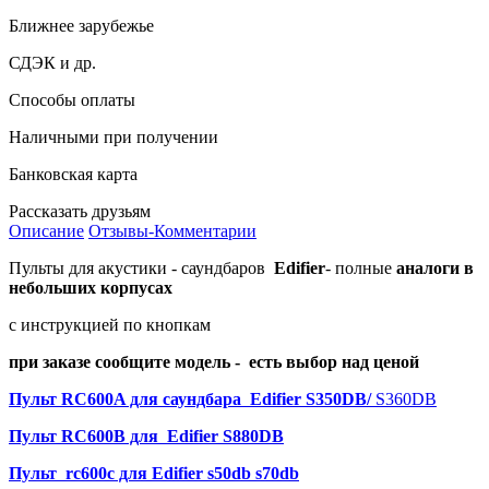
Ближнее зарубежье
СДЭК и др.
Способы оплаты
Наличными при получении
Банковская карта
Рассказать друзьям
Описание
Отзывы-Комментарии
Пульты для акустики - саундбаров
Edifier
- полные
аналоги в
небольших корпусах
с инструкцией по кнопкам
при заказе сообщите модель - есть выбор над ценой
Пул
ьт RC600A для саундбара Edifier S350DB/
S
360DB
Пульт RC600B для Edifier S880DB
Пульт rc600c для Edifier s50db s70db