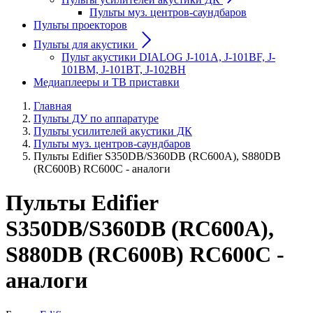
Пульты муз. центров-саундбаров
Пульты проекторов
Пульты для акустики
Пульт акустики DIALOG J-101A, J-101BF, J-
101BM, J-101BT, J-102BH
Медиаплееры и ТВ приставки
Главная
Пульты ДУ по аппаратуре
Пульты усилителей акустики ДК
Пульты муз. центров-саундбаров
Пульты Edifier S350DB/S360DB (RC600A), S880DB
(RC600B) RC600C - аналоги
Пульты Edifier
S350DB/S360DB (RC600A),
S880DB (RC600B) RC600C -
аналоги