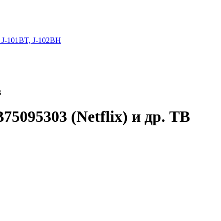
 J-101BT, J-102BH
В
095303 (Netflix) и др. ТВ