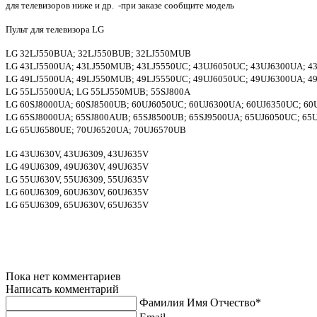
для телевизоров ниже и др.
-при заказе сообщите модель
Пульт для телевизора LG
LG 32LJ550BUA; 32LJ550BUB; 32LJ550MUB
LG 43LJ5500UA; 43LJ550MUB; 43LJ5550UC; 43UJ6050UC; 43UJ6300UA; 4
LG 49LJ5500UA; 49LJ550MUB; 49LJ5550UC; 49UJ6050UC; 49UJ6300UA; 49
LG 55LJ5500UA; LG 55LJ550MUB; 55SJ800A
LG 60SJ8000UA; 60SJ8500UB; 60UJ6050UC; 60UJ6300UA; 60UJ6350UC; 6
LG 65SJ8000UA; 65SJ800AUB; 65SJ8500UB; 65SJ9500UA; 65UJ6050UC; 65
LG 65UJ6580UE; 70UJ6520UA; 70UJ6570UB
LG 43UJ630V, 43UJ6309, 43UJ635V
LG 49UJ6309, 49UJ630V, 49UJ635V
LG 55UJ630V, 55UJ6309, 55UJ635V
LG 60UJ6309, 60UJ630V, 60UJ635V
LG 65UJ6309, 65UJ630V, 65UJ635V
Пока нет комментариев
Написать комментарий
Фамилия Имя Отчество*