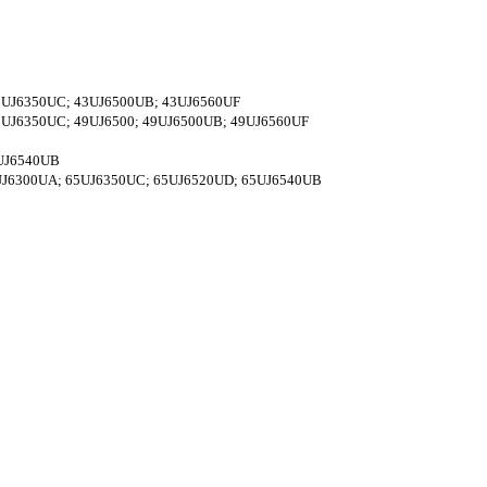
3UJ6350UC; 43UJ6500UB; 43UJ6560UF
UJ6350UC; 49UJ6500; 49UJ6500UB; 49UJ6560UF
0UJ6540UB
UJ6300UA; 65UJ6350UC; 65UJ6520UD; 65UJ6540UB