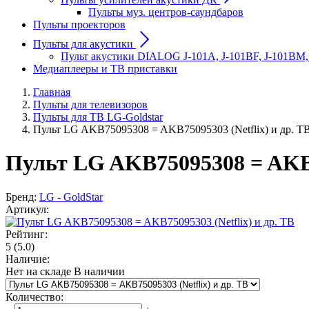
Пульты муз. центров-саундбаров
Пульты проекторов
Пульты для акустики
Пульт акустики DIALOG J-101A, J-101BF, J-101BM,
Медиаплееры и ТВ приставки
Главная
Пульты для телевизоров
Пульты для ТВ LG-Goldstar
Пульт LG AKB75095308 = AKB75095303 (Netflix) и др. Т
Пульт LG AKB75095308 = AKB75
Бренд:
LG - GoldStar
Артикул:
Рейтинг:
5
(5.0)
Наличие:
Нет на складе
В наличии
Количество
: