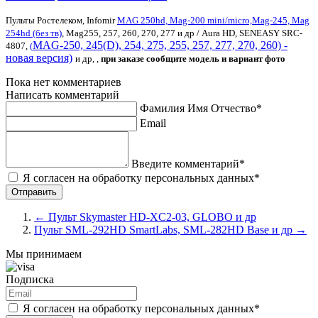
Пульты Ростелеком, Infomir
MAG 250hd, Mag-200 mini/micro,Mag-245, Mag
254hd (без тв)
, Mag255, 257, 260, 270, 277 и др / Aura HD, SENEASY SRC-
MAG-250, 245(D), 254, 275, 255, 257, 277, 270, 260) -
4807,
(
новая версия)
и др, ,
при заказе сообщите модель и вариант фото
Пока нет комментариев
Написать комментарий
Фамилия Имя Отчество*
Email
Введите комментарий*
Я согласен на обработку персональных данных*
←
Пульт Skymaster HD-XC2-03, GLOBO и др
Пульт SML-292HD SmartLabs, SML-282HD Base и др
→
Мы принимаем
Подписка
Я согласен на обработку персональных данных*