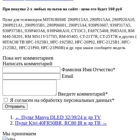
При покупке 2-x любых пультов на сайте - цена его будет 160 руб
Пульт для телевизоров MITSUBISHI 290P015A3, 290P015A4, 290P020A10,
290P021A1, 290P035B1, 290P06001, 290P15A4, 939P03607, 939P317A5,
939P375B1, 939P403A6, 939P486A10, CT33C1, FA97C5408, P083A10, RM
M40-58201, RM MS11V-57705, RM-05405, CT-21T7R, CT-25T7R и других (
HITACHI ТВ HFC-1925B1, HFC-1925B2, HFC-20P62, HFC-2125B1, HFC-
2125B2, HFC-21P60, HFC-21P60B) и др. при заказе сообщите модель
Пока нет комментариев
Написать комментарий
Фамилия Имя Отчество*
Email
Введите комментарий*
Я согласен на обработку персональных данных*
←
Пульт Manya DLED 32/39/24 и др TV
Пульт Kivi 40FR50BR, RC80 IR и др ТВ
→
Мы принимаем