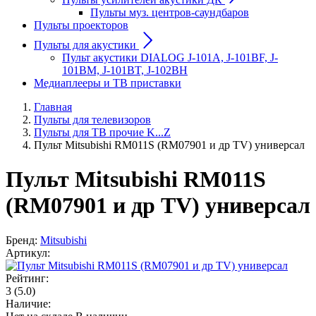
Пульты муз. центров-саундбаров
Пульты проекторов
Пульты для акустики
Пульт акустики DIALOG J-101A, J-101BF, J-
101BM, J-101BT, J-102BH
Медиаплееры и ТВ приставки
Главная
Пульты для телевизоров
Пульты для ТВ прочие K...Z
Пульт Mitsubishi RM011S (RM07901 и др TV) универсал
Пульт Mitsubishi RM011S
(RM07901 и др TV) универсал
Бренд:
Mitsubishi
Артикул:
Рейтинг:
3
(5.0)
Наличие: