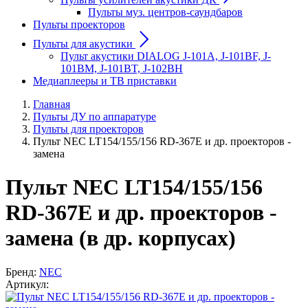
Пульты муз. центров-саундбаров
Пульты проекторов
Пульты для акустики
Пульт акустики DIALOG J-101A, J-101BF, J-
101BM, J-101BT, J-102BH
Медиаплееры и ТВ приставки
Главная
Пульты ДУ по аппаратуре
Пульты для проекторов
Пульт NEC LT154/155/156 RD-367E и др. проекторов -
замена
Пульт NEC LT154/155/156
RD-367E и др. проекторов -
замена (в др. корпусах)
Бренд:
NEC
Артикул: