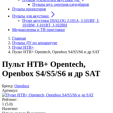
Пульты муз. центров-саундбаров
Пульты проекторов
Пульты для акустики
Пульт акустики DIALOG J-101A, J-101BF, J-
101BM, J-101BT, J-102BH
Медиаплееры и ТВ приставки
Главная
Пульты ДУ по аппаратуре
Пульт НТВ+
Пульт НТВ+ Opentech, Openbox S4/S5/S6 и др SAT
Пульт НТВ+ Opentech,
Openbox S4/S5/S6 и др SAT
Бренд:
Openbox
Артикул:
Рейтинг:
1
(5.0)
Наличие: