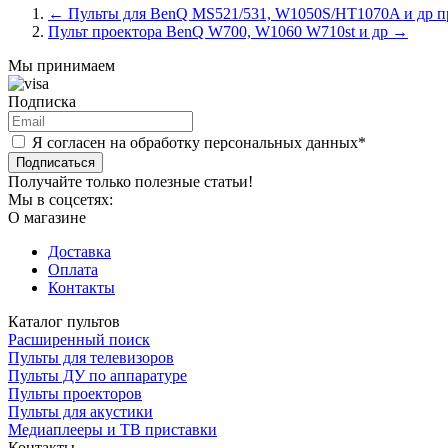
←
Пульты для BenQ MS521/531, W1050S/HT1070A и др пр
Пульт проектора BenQ W700, W1060 W710st и др
→
Мы принимаем
Подписка
Я согласен на обработку персональных данных*
Подписаться
Получайте только полезные статьи!
Мы в соцсетях:
О магазине
Доставка
Оплата
Контакты
Каталог пультов
Расширенный поиск
Пульты для телевизоров
Пульты ДУ по аппаратуре
Пульты проекторов
Пульты для акустики
Медиаплееры и ТВ приставки
Контакты