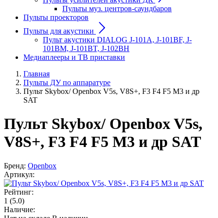
Пульты муз. центров-саундбаров
Пульты проекторов
Пульты для акустики
Пульт акустики DIALOG J-101A, J-101BF, J-
101BM, J-101BT, J-102BH
Медиаплееры и ТВ приставки
Главная
Пульты ДУ по аппаратуре
Пульт Skybox/ Openbox V5s, V8S+, F3 F4 F5 M3 и др
SAT
Пульт Skybox/ Openbox V5s,
V8S+, F3 F4 F5 M3 и др SAT
Бренд:
Openbox
Артикул:
Рейтинг:
1
(5.0)
Наличие: