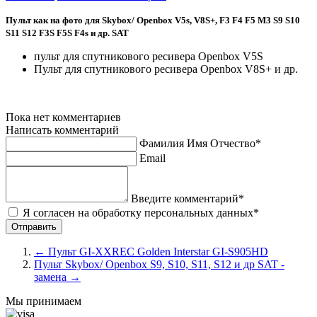
Пульт как на фото для Skybox/ Openbox V5s, V8S+, F3 F4 F5 M3 S9 S10
S11 S12 F3S F5S F4s и др. SAT
пульт для спутникового ресивера Openbox V5S
Пульт для спутникового ресивера Openbox V8S+ и др.
Пока нет комментариев
Написать комментарий
Фамилия Имя Отчество*
Email
Введите комментарий*
Я согласен на обработку персональных данных*
←
Пульт GI-XXREC Golden Interstar GI-S905HD
Пульт Skybox/ Openbox S9, S10, S11, S12 и др SAT -
замена
→
Мы принимаем