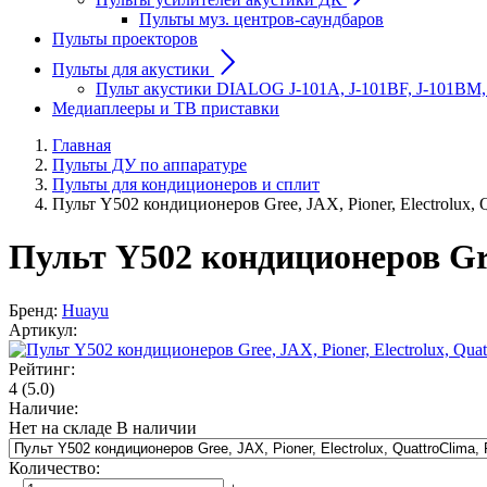
Пульты муз. центров-саундбаров
Пульты проекторов
Пульты для акустики
Пульт акустики DIALOG J-101A, J-101BF, J-101BM,
Медиаплееры и ТВ приставки
Главная
Пульты ДУ по аппаратуре
Пульты для кондиционеров и сплит
Пульт Y502 кондиционеров Gree, JAX, Pioner, Electrolux, Q
Пульт Y502 кондиционеров Gree,
Бренд:
Huayu
Артикул:
Рейтинг:
4
(5.0)
Наличие:
Нет на складе
В наличии
Количество
: