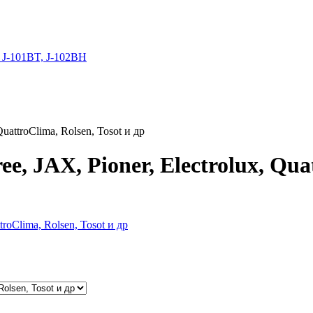
 J-101BT, J-102BH
uattroClima, Rolsen, Tosot и др
 JAX, Pioner, Electrolux, Quat