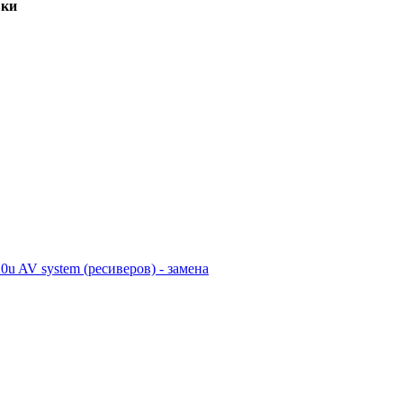
вки
 AV system (ресиверов) - замена