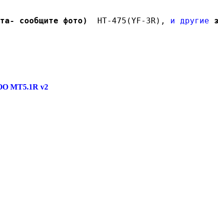
та- cообщите фото)  
HT-475(YF-3R), 
и другие
 
HOO MT5.1R v2