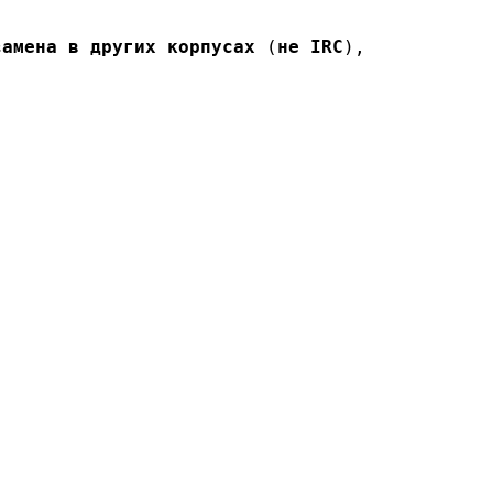
замена в других корпусах
 (
не IRC
),