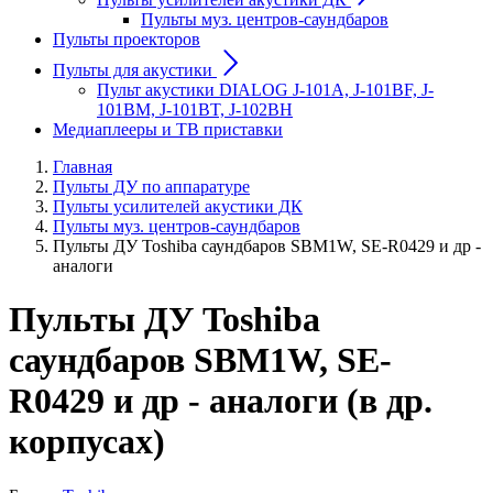
Пульты муз. центров-саундбаров
Пульты проекторов
Пульты для акустики
Пульт акустики DIALOG J-101A, J-101BF, J-
101BM, J-101BT, J-102BH
Медиаплееры и ТВ приставки
Главная
Пульты ДУ по аппаратуре
Пульты усилителей акустики ДК
Пульты муз. центров-саундбаров
Пульты ДУ Toshiba саундбаров SBM1W, SE-R0429 и др -
аналоги
Пульты ДУ Toshiba
саундбаров SBM1W, SE-
R0429 и др - аналоги (в др.
корпусах)