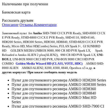
Наличными при получении
Банковская карта
Рассказать друзьям
Описание
Отзывы-Комментарии
Заменяемый пульт for
Amiko
SHD-7900 CI CX PVR Ready, SHD-8000 CI CX
E PVR Ready, STHD-8800 CI CX E PVR Ready, SHD-8110, SHD-8140,
HD8200 Series, HD8300 Series, HD8360, HD8840, STHD-8820 CI CX E PVR
Ready, Micro HD, Mini HD(Combo) Series, FULAN Spark I+, GI SUNBIRD
HD GOLDEN MEDIA UNIBOX 9080, 990 CR HD PVR Spark LX, Spark
Reloaded и Amiko ALIEN 2 plus(ALIEN2), 990 CR HD PVR Spark LX,
UNI-
BOX 2
, UNI-BOX 9060 CRCI HD PVR, UNI-BOX 9080 CRCI HD PVR
COMBO
Golden Media Wizard HD (CLASS, VOTE, HDC)
AMIKO SHD-
8900 ALIEN AMIKO ALIEN2, 8200, 8300, 8840, Openbox x5 и др.
в
других корпусах
/
При заказе сообщить вашу модель
Пульт для спутникового ресивера AMIKO HD8200 Series
Пульт для спутникового ресивера AMIKO HD8300 Series
Пульт для спутникового ресивера AMIKO HD8360
Пульт для спутникового ресивера AMIKO HD8840
Пульт для спутникового ресивера AMIKO Mini HD
Series
Пульт для спутникового ресивера AMIKO SHD-7900 CI