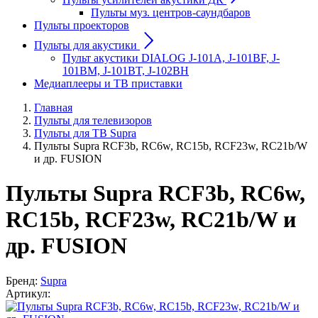
Пульты муз. центров-саундбаров
Пульты проекторов
Пульты для акустики
Пульт акустики DIALOG J-101A, J-101BF, J-
101BM, J-101BT, J-102BH
Медиаплееры и ТВ приставки
Главная
Пульты для телевизоров
Пульты для ТВ Supra
Пульты Supra RCF3b, RC6w, RC15b, RCF23w, RC21b/W
и др. FUSION
Пульты Supra RCF3b, RC6w,
RC15b, RCF23w, RC21b/W и
др. FUSION
Бренд:
Supra
Артикул: