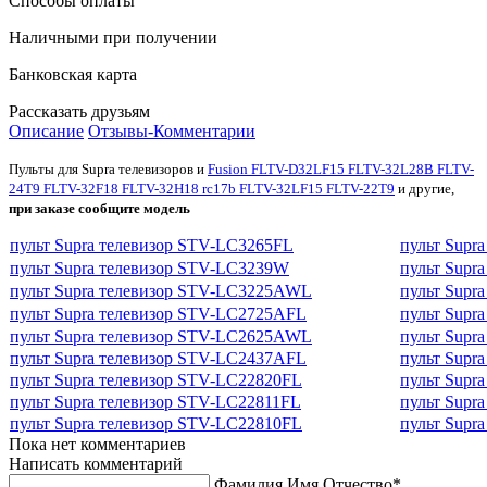
Способы оплаты
Наличными при получении
Банковская карта
Рассказать друзьям
Описание
Отзывы-Комментарии
Пульты для Supra телевизоров и
Fusion FLTV-D32LF15 FLTV-32L28B FLTV-
24T9 FLTV-32F18 FLTV-32H18 rc17b FLTV-32LF15 FLTV-22T9
и другие,
при заказе сообщите модель
пульт Supra телевизор STV-LC3265FL
пульт Supr
пульт Supra телевизор STV-LC3239W
пульт Supr
пульт Supra телевизор STV-LC3225AWL
пульт Supr
пульт Supra телевизор STV-LC2725AFL
пульт Supr
пульт Supra телевизор STV-LC2625AWL
пульт Supr
пульт Supra телевизор STV-LC2437AFL
пульт Supr
пульт Supra телевизор STV-LC22820FL
пульт Supr
пульт Supra телевизор STV-LC22811FL
пульт Supr
пульт Supra телевизор STV-LC22810FL
пульт Supr
Пока нет комментариев
Написать комментарий
Фамилия Имя Отчество*