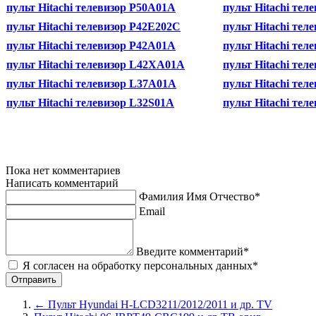
пульт Hitachi телевизор P50A01A
пульт Hitachi те
пульт Hitachi телевизор P42E202C
пульт Hitachi те
пульт Hitachi телевизор P42A01A
пульт Hitachi те
пульт Hitachi телевизор L42XA01A
пульт Hitachi те
пульт Hitachi телевизор L37A01A
пульт Hitachi те
пульт Hitachi телевизор L32S01A
пульт Hitachi те
Пока нет комментариев
Написать комментарий
Фамилия Имя Отчество*
Email
Введите комментарий*
Я согласен на обработку персональных данных*
←
Пульт Hyundai H-LCD3211/2012/2011 и др. TV