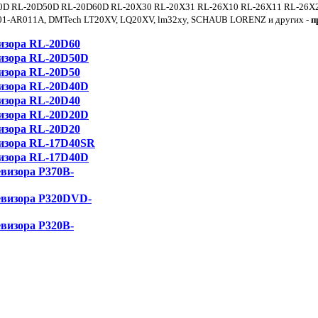
D40D RL-20D50D RL-20D60D RL-20X30 RL-20X31 RL-26X10 RL-26X11 RL-26
01-AR011A, DMTech LT20XV, LQ20XV, lm32xy, SCHAUB LORENZ и других -
п
визора RL-20D60
визора RL-20D50D
визора RL-20D50
визора RL-20D40D
визора RL-20D40
визора RL-20D20D
визора RL-20D20
визора RL-17D40SR
визора RL-17D40D
левизора P370B-
левизора P320DVD-
левизора P320B-