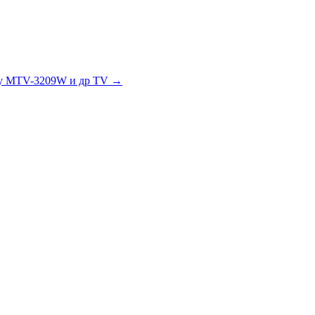
ry MTV-3209W и др TV
→