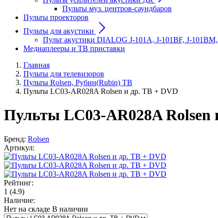
Пульты муз. центров-саундбаров
Пульты проекторов
Пульты для акустики
Пульт акустики DIALOG J-101A, J-101BF, J-101BM,
Медиаплееры и ТВ приставки
Главная
Пульты для телевизоров
Пульты Rolsen, Рубин(Rubin) ТВ
Пульты LC03-AR028A Rolsen и др. ТВ + DVD
Пульты LC03-AR028A Rolsen 
Бренд:
Rolsen
Артикул:
Рейтинг:
1
(4.9)
Наличие:
Нет на складе
В наличии