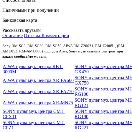
Способы оплаты
Наличными при получении
Банковская карта
Рассказать друзьям
Описание
Отзывы-Комментарии
Sony RM-SC3, RM-SC30, RM-SC50, AIWA RM-Z20031, RM-Z20051, (RM-
AMU053, RM-AMU006) и др для Aiwa, Sony музыкальных центров
при
заказе сообщайте модель
AIWA пульт муз. центра RBT-
SONY пульт муз. центра M
3000M
GX470
SONY пульт муз. центра M
AIWA пульт муз. центра XR-FA660
GX750
SONY пульт муз. центра M
AIWA пульт муз. центра XR-FA770
RG100
SONY пульт муз. центра M
AIWA пульт муз. центра XR-MN75
RG121
SONY пульт муз. центра CMT-
SONY пульт муз. центра M
CPX11
RG190
SONY пульт муз. центра CMT-
SONY пульт муз. центра M
CPZ1
RG221