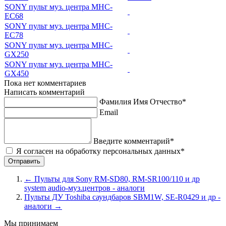
SONY пульт муз. центра MHC-
EC68
SONY пульт муз. центра MHC-
EC78
SONY пульт муз. центра MHC-
GX250
SONY пульт муз. центра MHC-
GX450
Пока нет комментариев
Написать комментарий
Фамилия Имя Отчество*
Email
Введите комментарий*
Я согласен на обработку персональных данных*
←
Пульты для Sony RM-SD80, RM-SR100/110 и др
system audio-муз.центров - аналоги
Пульты ДУ Toshiba саундбаров SBM1W, SE-R0429 и др -
аналоги
→
Мы принимаем